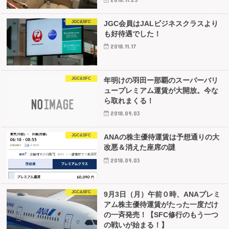
JGC&SFC
JGC会員はJALビジネスクラスより
も好待遇でした！
2018.11.17
JGC&SFC
年明けの羽田ー那覇のスーパーバリ
ュープレミアム運賃が大開放。今な
ら取れまくる！
2018.09.03
JGC&SFC
ANAの株主優待運賃は予想通りの大
改悪＆消えた座席の謎
2018.09.03
JGC&SFC
9月3日（月）午前０時、ANAプレミ
アム株主優待運賃がたった一度だけ
の一斉発売！【SFC修行のもう一つ
の戦いが始まる！】