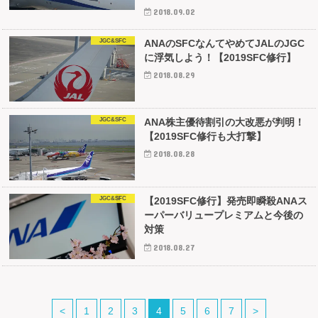
2018.09.02
JGC&SFC
ANAのSFCなんてやめてJALのJGC
に浮気しよう！【2019SFC修行】
2018.08.29
JGC&SFC
ANA株主優待割引の大改悪が判明！
【2019SFC修行も大打撃】
2018.08.28
JGC&SFC
【2019SFC修行】発売即瞬殺ANAス
ーパーバリュープレミアムと今後の
対策
2018.08.27
<
1
2
3
4
5
6
7
>