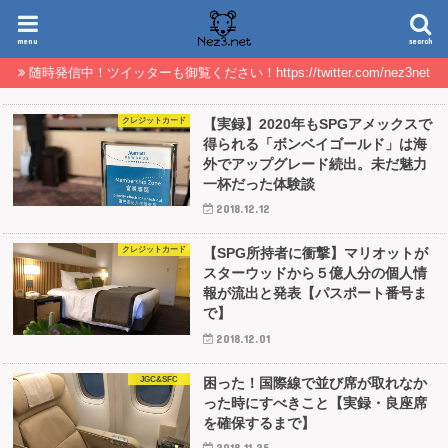
menu
search
随時発信中！ツイッターも御覧ください！https://twitter.com/nez3net
クレジットカード
【実録】2020年もSPGアメックスで
得られる「ボンベイゴールド」は海
外でアップグレード続出。未だ魅力
一杯だった体験談
2018.12.12
クレジットカード
【SPG所持者に衝撃】マリオットが
スターウッドから５億人分の個人情
報が流出と発表【パスポート番号ま
で】
2018.12.01
JGC&SFC
困った！国際線で並び席が取れなか
った時にすべきこと【実録・良座席
を確保するまで】
2018.11.25