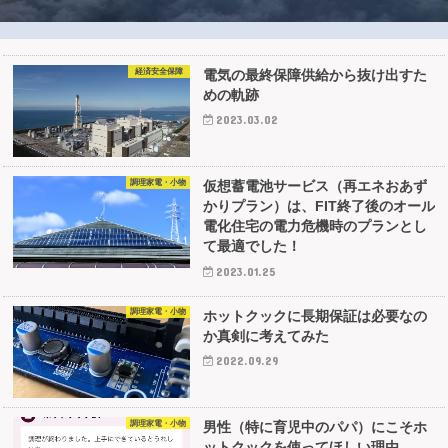
経済安全保障
電気の最終保障供給から抜け出すた
めの軌跡
2023.03.02
調理家電・小物
仮想蓄電池サービス（再エネおあず
かりプラン）は、FIT終了後のオール
電化住宅の電力危機時のプランとし
て最適でした！
2023.01.25
調理家電・小物
ホットクックに長期保証は必要なの
か真剣に考えてみた
2022.09.29
調理家電・小物
男性（特に育児中のパパ）にこそホ
ットクックを使ってほしい理由