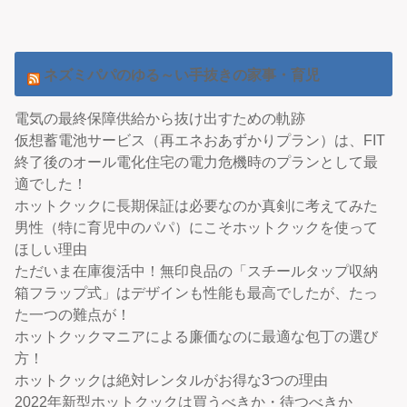
ネズミパパのゆる～い手抜きの家事・育児
電気の最終保障供給から抜け出すための軌跡
仮想蓄電池サービス（再エネおあずかりプラン）は、FIT
終了後のオール電化住宅の電力危機時のプランとして最
適でした！
ホットクックに長期保証は必要なのか真剣に考えてみた
男性（特に育児中のパパ）にこそホットクックを使って
ほしい理由
ただいま在庫復活中！無印良品の「スチールタップ収納
箱フラップ式」はデザインも性能も最高でしたが、たっ
た一つの難点が！
ホットクックマニアによる廉価なのに最適な包丁の選び
方！
ホットクックは絶対レンタルがお得な3つの理由
2022年新型ホットクックは買うべきか・待つべきか