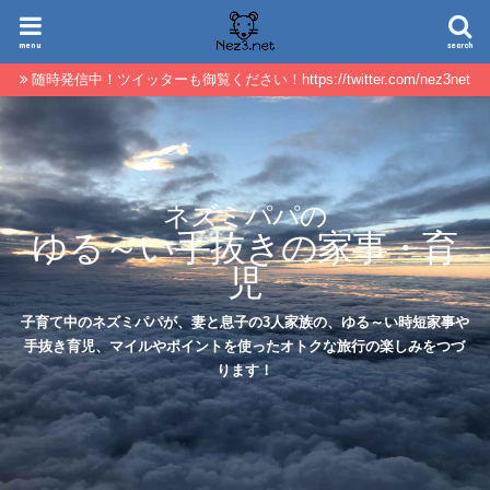
menu
search
随時発信中！ツイッターも御覧ください！https://twitter.com/nez3net
ネズミパパの
ゆる～い手抜きの家事・育
児
子育て中のネズミパパが、妻と息子の3人家族の、ゆる～い時短家事や
手抜き育児、マイルやポイントを使ったオトクな旅行の楽しみをつづ
ります！