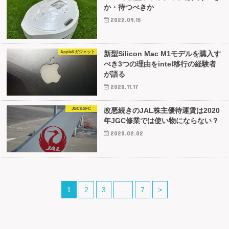
か・待つべきか
2022.09.15
Apple&ガジェット
新型Silicon Mac M1モデルを購入す
べき3つの理由をintel移行の経験者
が語る
2020.11.17
JGC&SFC
改悪続きのJAL株主優待運賃は2020
年JGC修業では使い物にならない？
2020.02.02
1
2
3
…
7
>