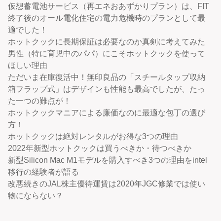
仮想蓄電池サービス（再エネおあずかりプラン）は、FIT
終了後のオール電化住宅の電力危機時のプランとして最
適でした！
ホットクックに長期保証は必要なのか真剣に考えてみた
男性（特に育児中のパパ）にこそホットクックを使って
ほしい理由
ただいま在庫復活中！無印良品の「スチールタップ収納
箱フラップ式」はデザインも性能も最高でしたが、たっ
た一つの難点が！
ホットクックマニアによる廉価なのに最適な包丁の選び
方！
ホットクックは絶対レンタルがお得な3つの理由
2022年新型ホットクックは買うべきか・待つべきか
新型Silicon Mac M1モデルを購入すべき3つの理由をintel
移行の経験者が語る
改悪続きのJAL株主優待運賃は2020年JGC修業では使い
物にならない？