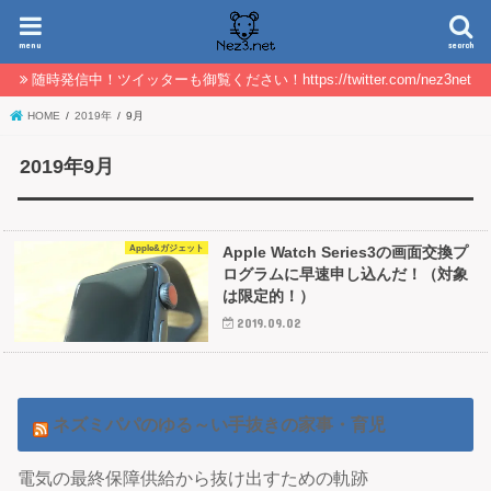
menu
search
随時発信中！ツイッターも御覧ください！https://twitter.com/nez3net
HOME
2019年
9月
2019年9月
Apple&ガジェット
Apple Watch Series3の画面交換プ
ログラムに早速申し込んだ！（対象
は限定的！）
2019.09.02
ネズミパパのゆる～い手抜きの家事・育児
電気の最終保障供給から抜け出すための軌跡