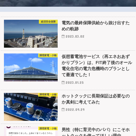
経済安全保障
電気の最終保障供給から抜け出すた
めの軌跡
2023.03.02
調理家電・小物
仮想蓄電池サービス（再エネおあず
かりプラン）は、FIT終了後のオール
電化住宅の電力危機時のプランとし
て最適でした！
2023.01.25
調理家電・小物
ホットクックに長期保証は必要なの
か真剣に考えてみた
2022.09.29
調理家電・小物
男性（特に育児中のパパ）にこそホ
ットクックを使ってほしい理由