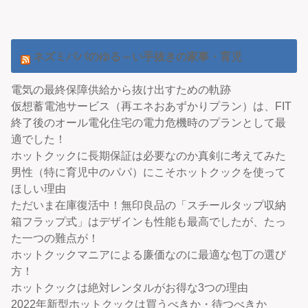
ネズミパパのゆる～い手抜きの家事・育児
電気の最終保障供給から抜け出すための軌跡
仮想蓄電池サービス（再エネおあずかりプラン）は、FIT
終了後のオール電化住宅の電力危機時のプランとして最
適でした！
ホットクックに長期保証は必要なのか真剣に考えてみた
男性（特に育児中のパパ）にこそホットクックを使って
ほしい理由
ただいま在庫復活中！無印良品の「スチールタップ収納
箱フラップ式」はデザインも性能も最高でしたが、たっ
た一つの難点が！
ホットクックマニアによる廉価なのに最適な包丁の選び
方！
ホットクックは絶対レンタルがお得な3つの理由
2022年新型ホットクックは買うべきか・待つべきか