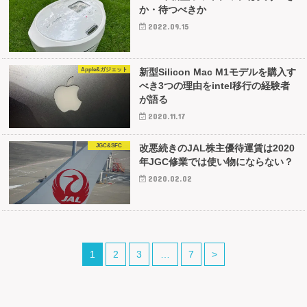
か・待つべきか
2022.09.15
Apple&ガジェット
新型Silicon Mac M1モデルを購入す
べき3つの理由をintel移行の経験者
が語る
2020.11.17
JGC&SFC
改悪続きのJAL株主優待運賃は2020
年JGC修業では使い物にならない？
2020.02.02
1
2
3
…
7
>