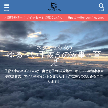
menu
search
随時発信中！ツイッターも御覧ください！https://twitter.com/nez3net
ネズミパパの
ゆる～い手抜きの家事・育
児
子育て中のネズミパパが、妻と息子の3人家族の、ゆる～い時短家事や
手抜き育児、マイルやポイントを使ったオトクな旅行の楽しみをつづ
ります！